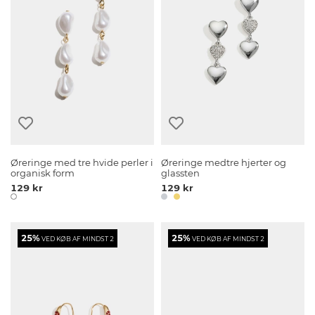
Øreringe med tre hvide perler i
Øreringe medtre hjerter og
organisk form
glassten
129 kr
129 kr
25%
25%
VED KØB AF MINDST 2
VED KØB AF MINDST 2