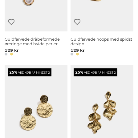
Guldfarvede dråbeformede
Guldfarvede hoops med spidst
øreringe med hvide perler
design
129 kr
129 kr
25%
25%
VED KØB AF MINDST 2
VED KØB AF MINDST 2