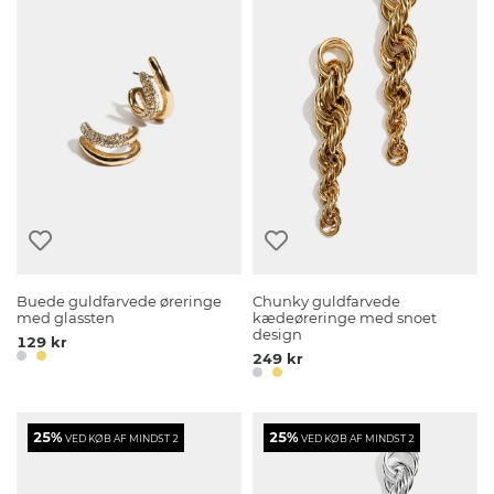
Buede guldfarvede øreringe
Chunky guldfarvede
med glassten
kædeøreringe med snoet
design
129 kr
249 kr
25%
25%
VED KØB AF MINDST 2
VED KØB AF MINDST 2