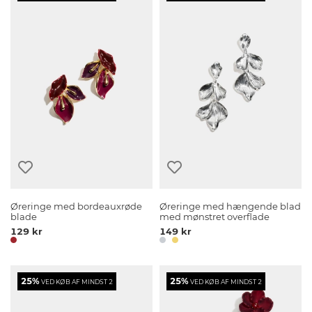
Øreringe med bordeauxrøde
Øreringe med hængende blad
blade
med mønstret overflade
129 kr
149 kr
25%
25%
VED KØB AF MINDST 2
VED KØB AF MINDST 2