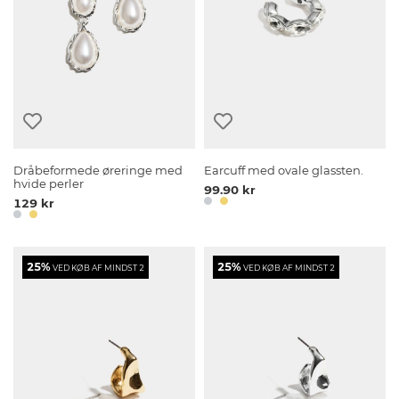
Dråbeformede øreringe med
Earcuff med ovale glassten.
hvide perler
99.90 kr
129 kr
25%
25%
VED KØB AF MINDST 2
VED KØB AF MINDST 2