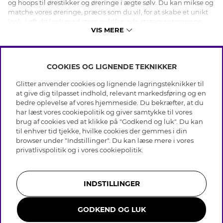
og hoops til ørestikker og øreringe i ægte sølv. Du kan mikse og
matche vores øreringe, præcis som du vil, for at skabe et unikt
look. Løft dit look med store guldfarvede statementøreringe
VIS MERE
dekoreret med glassten, eller gå efter et klassisk look med små
hoops i ægte sølv. Uanset om du er på udkig efter trendy
bijouteriøreringe eller tidløse øreringe i ægte sølv, har vi de
rette øreringe til dig! Shop smykker - til hverdag og fest - online
COOKIES OG LIGNENDE TEKNIKKER
hos os!
INFO
Glitter anvender cookies og lignende lagringsteknikker til
Betingelser
at give dig tilpasset indhold, relevant markedsføring og en
OM GLITTER
Databeskyttelsespolitik
bedre oplevelse af vores hjemmeside. Du bekræfter, at du
Cookies
har læst vores cookiepolitik og giver samtykke til vores
Black Friday
Medlemsbetingelser
brug af cookies ved at klikke på "Godkend og luk". Du kan
HJÆLP
Vores butikker
til enhver tid tjekke, hvilke cookies der gemmes i din
Job hos Glitter
Brands
browser under "Indstillinger". Du kan læse mere i vores
Ofte stillede spørsmål
Tilbagekaldelse
Virksomhedens historie
privatlivspolitik
og i vores
cookiepolitik
.
Kundeservice
Gavekortsaldo
Sustainability
Returnering & Fortryd køb
Whistleblowing
Plejeråd ægte sølv
Bliv medlem
Presse & Samarbejde
INDSTILLINGER
Plejeråd skindhandsker
Størrelsesguide til ringe
GODKEND OG LUK
Smykker i rustfrit stål