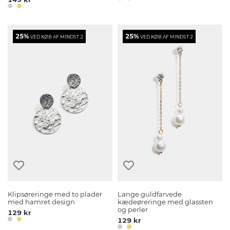
25%
25%
VED KØB AF MINDST 2
VED KØB AF MINDST 2
Klipsøreringe med to plader
Lange guldfarvede
med hamret design
kædeøreringe med glassten
og perler
129 kr
129 kr