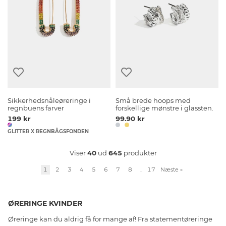
Sikkerhedsnåleøreringe i
Små brede hoops med
regnbuens farver
forskellige mønstre i glassten.
199 kr
99.90 kr
GLITTER X REGNBÅGSFONDEN
Viser
40
ud
645
produkter
1
2
3
4
5
6
7
8
..
17
Næste
»
ØRERINGE KVINDER
Øreringe kan du aldrig få for mange af! Fra statementøreringe