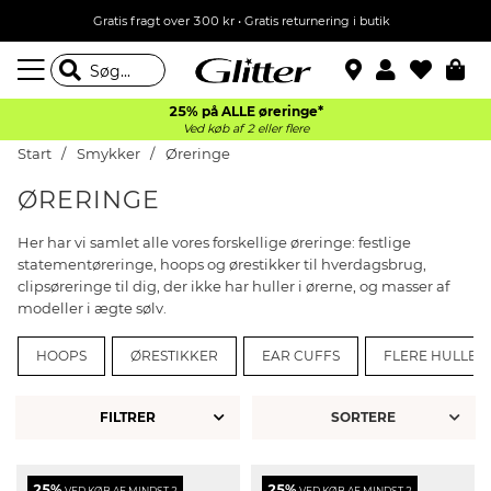
Gratis fragt over 300 kr • Gratis returnering i butik
25% på ALLE øreringe*
Ved køb af 2 eller flere
Start
Smykker
Øreringe
ØRERINGE
Her har vi samlet alle vores forskellige øreringe: festlige
statementøreringe, hoops og ørestikker til hverdagsbrug,
clipsøreringe til dig, der ikke har huller i ørerne, og masser af
modeller i ægte sølv.
HOOPS
ØRESTIKKER
EAR CUFFS
FLERE HULLER 
FILTRER
25%
25%
VED KØB AF MINDST 2
VED KØB AF MINDST 2