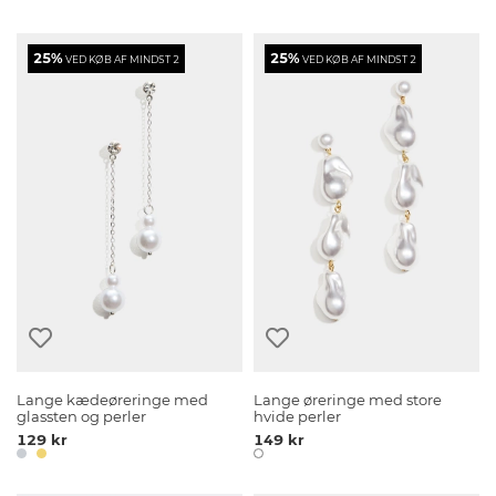
25%
25%
VED KØB AF MINDST 2
VED KØB AF MINDST 2
Lange kædeøreringe med
Lange øreringe med store
glassten og perler
hvide perler
129 kr
149 kr