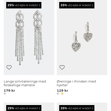
25%
25%
VED KØB AF MINDST 2
VED KØB AF MINDST 2
Lange similiøreringe med
Øreringe i rhinsten med
forskellige mønstre
hjerter
179 kr
129 kr
25%
25%
VED KØB AF MINDST 2
VED KØB AF MINDST 2