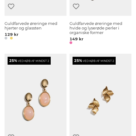
Guldfarvede øreringe med
Guldfarvede øreringe med
hjerter og glassten
hvide og lyserøde perler i
organiske former
129 kr
149 kr
25%
25%
VED KØB AF MINDST 2
VED KØB AF MINDST 2