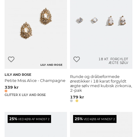
18 KT. FORGYLDT
ÆGTE SØLV
LILY AND ROSE
LILY AND ROSE
Runde og dråbeformede
Petite Miss Alice - Champagne
ørestikker i 18 karat forgyldt
ægte sølv med kubisk zirkonia,
339 kr
2-pak
GLITTER X LILY AND ROSE
179 kr
25%
25%
VED KØB AF MINDST 2
VED KØB AF MINDST 2