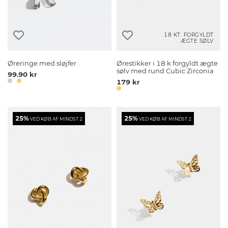
18 KT. FORGYLDT
ÆGTE SØLV
Øreringe med sløjfer
Ørestikker i 18 k forgyldt ægte
sølv med rund Cubic Zirconia
99.90 kr
179 kr
25%
25%
VED KØB AF MINDST 2
VED KØB AF MINDST 2