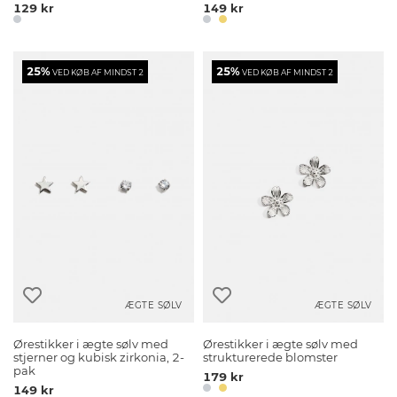
129 kr
149 kr
25%
25%
VED KØB AF MINDST 2
VED KØB AF MINDST 2
ÆGTE SØLV
ÆGTE SØLV
Ørestikker i ægte sølv med
Ørestikker i ægte sølv med
stjerner og kubisk zirkonia, 2-
strukturerede blomster
pak
179 kr
149 kr