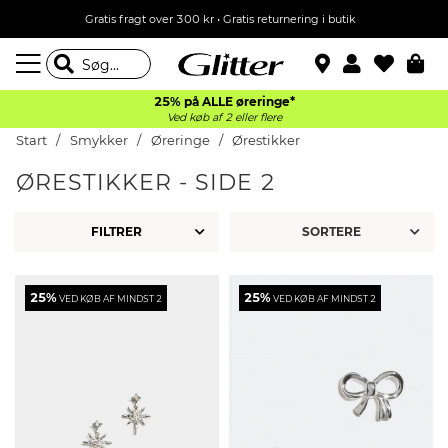
Gratis fragt over 300 kr • Gratis returnering i butik
25% på ALLE øreringe*
Ved køb af 2 eller flere
Start
Smykker
Øreringe
Ørestikker
ØRESTIKKER - SIDE 2
FILTRER
25%
25%
VED KØB AF MINDST 2
VED KØB AF MINDST 2