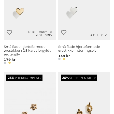
18 KT. FORGYLDT
ÆGTE SØLV
ÆGTE SØLV
Små flade hjerteformede
Små flade hjerteformede
ørestikker i 18 karat forgyldt
ørestikker i sterlingsølv
ægte sølv
149 kr
179 kr
25%
25%
VED KØB AF MINDST 2
VED KØB AF MINDST 2