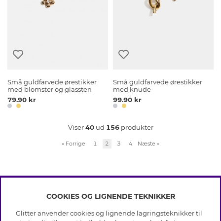
Små guldfarvede ørestikker
Små guldfarvede ørestikker
med blomster og glassten
med knude
79.90 kr
99.90 kr
Viser
40
ud
156
produkter
«
Forrige
1
2
3
4
Næste
»
COOKIES OG LIGNENDE TEKNIKKER
INFO
Glitter anvender cookies og lignende lagringsteknikker til
Betingelser