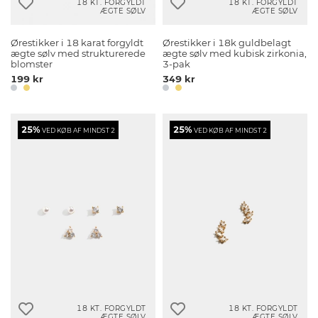
18 KT. FORGYLDT
18 KT. FORGYLDT
ÆGTE SØLV
ÆGTE SØLV
Ørestikker i 18 karat forgyldt
Ørestikker i 18k guldbelagt
ægte sølv med strukturerede
ægte sølv med kubisk zirkonia,
blomster
3-pak
199 kr
349 kr
25%
25%
VED KØB AF MINDST 2
VED KØB AF MINDST 2
18 KT. FORGYLDT
18 KT. FORGYLDT
ÆGTE SØLV
ÆGTE SØLV