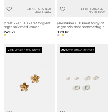
18 KT. FORGYLDT
18 KT. FORGYLDT
ÆGTE SØLV
ÆGTE SØLV
Ørestikker i 18 karat forgyldt
Ørestikker i 18 karat forgyldt
ægte sølv med knude
ægte sølv med sommerfugle
249 kr
179 kr
25%
25%
VED KØB AF MINDST 2
VED KØB AF MINDST 2