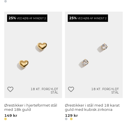
25%
25%
VED KØB AF MINDST 2
VED KØB AF MINDST 2
18 KT. FORGYLDT
18 KT. FORGYLDT
STÅL
STÅL
Ørestikker i hjerteformet stål
Ørestikker i stål med 18 karat
med 18k guld
guld med kubisk zirkonia
149 kr
129 kr