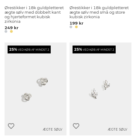
Ørestikker i 18k guldpletteret
Ørestikker i 18k guldpletteret
ægte sølv med dobbelt kant
ægte sølv med små og store
og hjerteformet kubisk
kubisk zirkonia
zirkonia
199 kr
249 kr
25%
25%
VED KØB AF MINDST 2
VED KØB AF MINDST 2
ÆGTE SØLV
ÆGTE SØLV