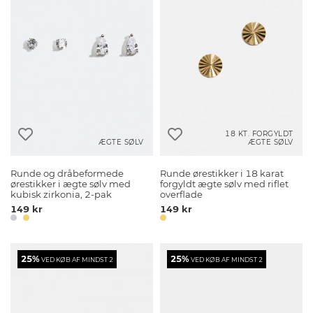
18 KT. FORGYLDT
ÆGTE SØLV
ÆGTE SØLV
Runde og dråbeformede
Runde ørestikker i 18 karat
ørestikker i ægte sølv med
forgyldt ægte sølv med riflet
kubisk zirkonia, 2-pak
overflade
149 kr
149 kr
25%
25%
VED KØB AF MINDST 2
VED KØB AF MINDST 2