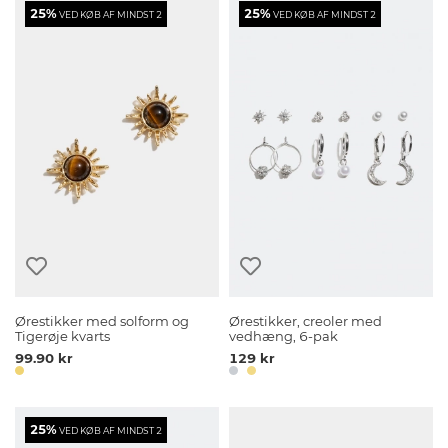
25%
25%
VED KØB AF MINDST 2
VED KØB AF MINDST 2
Ørestikker med solform og
Ørestikker, creoler med
Tigerøje kvarts
vedhæng, 6-pak
99.90 kr
129 kr
25%
VED KØB AF MINDST 2