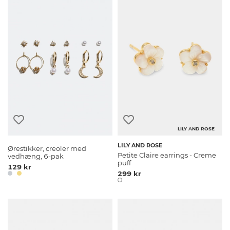
LILY AND ROSE
LILY AND ROSE
Ørestikker, creoler med
Petite Claire earrings - Creme
vedhæng, 6-pak
puff
129 kr
299 kr