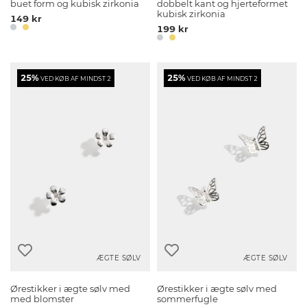
buet form og kubisk zirkonia
dobbelt kant og hjerteformet
kubisk zirkonia
149 kr
199 kr
25%
25%
VED KØB AF MINDST 2
VED KØB AF MINDST 2
ÆGTE SØLV
ÆGTE SØLV
Ørestikker i ægte sølv med
Ørestikker i ægte sølv med
med blomster
sommerfugle