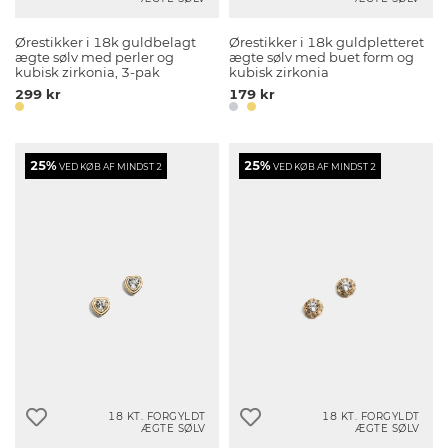
Ørestikker i 18k guldbelagt
Ørestikker i 18k guldpletteret
ægte sølv med perler og
ægte sølv med buet form og
kubisk zirkonia, 3-pak
kubisk zirkonia
299 kr
179 kr
25%
25%
VED KØB AF MINDST 2
VED KØB AF MINDST 2
18 KT. FORGYLDT
18 KT. FORGYLDT
ÆGTE SØLV
ÆGTE SØLV