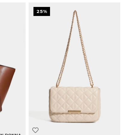
25%
N DONNA