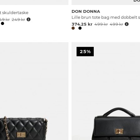
DON DONNA
t skuldertaske
Lille brun tote bag med dobbelt
49 kr
249 kr
374.25 kr
499 kr
499 kr
25%