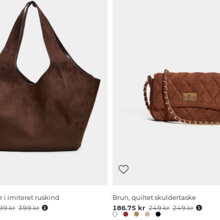
 i imiteret ruskind
Brun, quiltet skuldertaske
99 kr
399 kr
186.75 kr
249 kr
249 kr