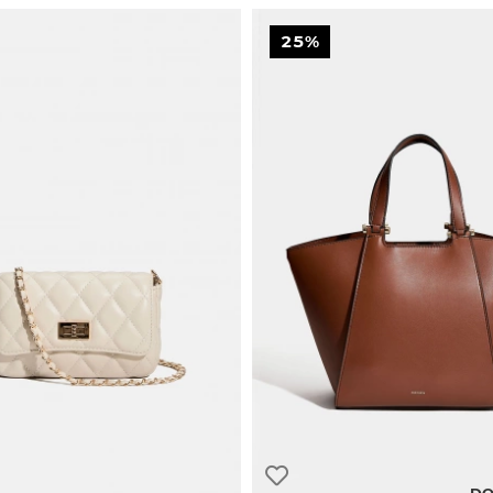
25%
DO