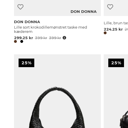
DON DONNA
DON DONNA
Lille, brun 
Lille sort krokodillemønstret taske med
224.25 kr
2
kæderem
299.25 kr
399 kr
399 kr
25%
25%