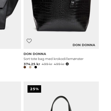
DON DONNA
DON DONNA
Sort tote bag med krokodillemønster
374.25 kr
499 kr
499 kr
25%