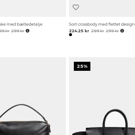
taske med bæltedetalje
Sort crossbody med flettet design
99 kr
299 kr
224.25 kr
299 kr
299 kr
25%