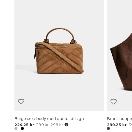
Beige crossbody med quiltet design
Brun shopper
224.25 kr
299 kr
299 kr
299.25 kr
3