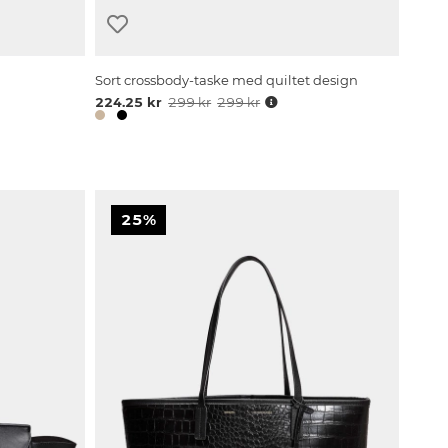
Sort crossbody-taske med quiltet design
224.25 kr
299 kr
299 kr
25%