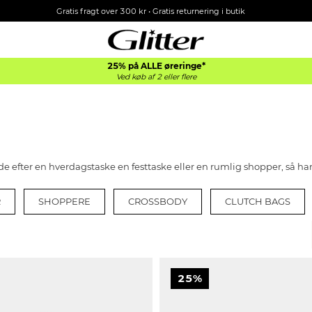
Gratis fragt over 300 kr • Gratis returnering i butik
25% på ALLE øreringe*
Ved køb af 2 eller flere
de efter en hverdagstaske en festtaske eller en rumlig shopper, så har 
R
SHOPPERE
CROSSBODY
CLUTCH BAGS
25%