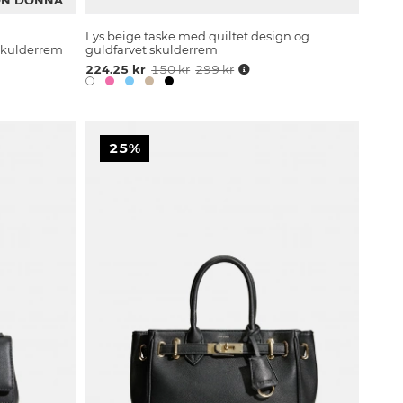
Lys beige taske med quiltet design og
 skulderrem
guldfarvet skulderrem
224.25 kr
150 kr
299 kr
25%