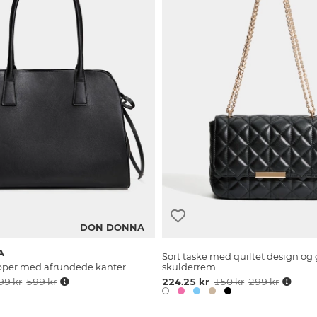
DON DONNA
A
Sort taske med quiltet design og 
opper med afrundede kanter
skulderrem
99 kr
599 kr
224.25 kr
150 kr
299 kr