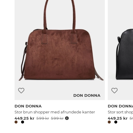
DON DONNA
DON DONNA
DON DONN
Stor brun shopper med afrundede kanter
Stor sort sh
449.25 kr
599 kr
599 kr
449.25 kr
5