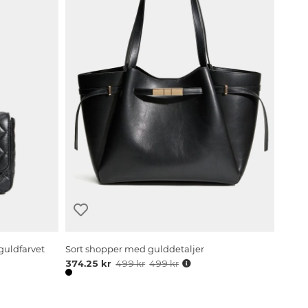
guldfarvet
Sort shopper med gulddetaljer
374.25 kr
499 kr
499 kr