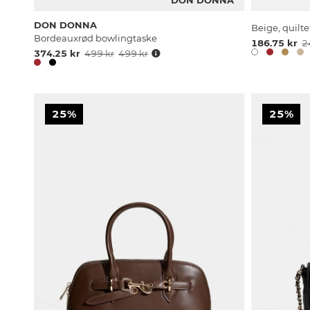
DON DONNA
Beige, quilte
Bordeauxrød bowlingtaske
186.75 kr
2
374.25 kr
499 kr
499 kr
25%
25%