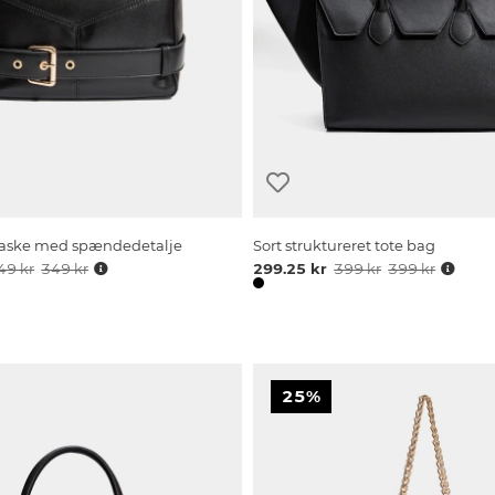
rtaske med spændedetalje
Sort struktureret tote bag
49 kr
349 kr
299.25 kr
399 kr
399 kr
25%