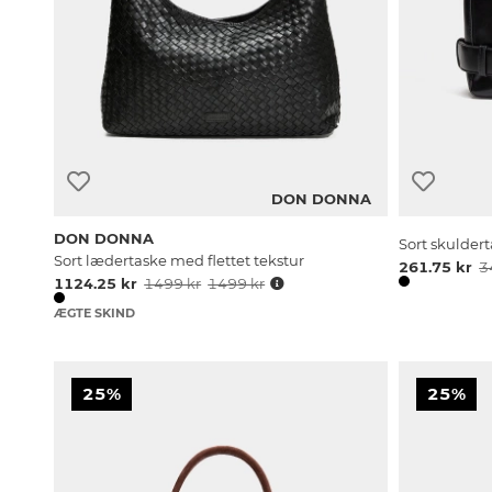
DON DONNA
DON DONNA
Sort skulde
Sort lædertaske med flettet tekstur
261.75 kr
3
1124.25 kr
1499 kr
1499 kr
ÆGTE SKIND
25%
25%