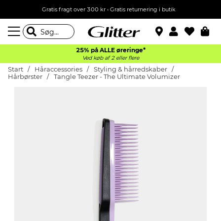
Gratis fragt over 300 kr • Gratis returnering i butik
25% på ALLE øreringe*
Ved køb af 2 eller flere
Start
Håraccessories
Styling & hårredskaber
Hårbørster
Tangle Teezer - The Ultimate Volumizer