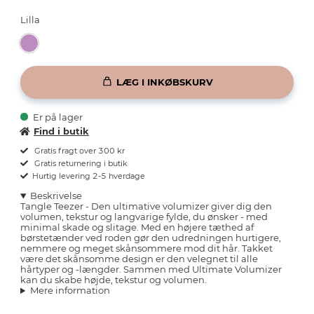
Lilla
LÆG I INKØBSKURV
Er på lager
Find i butik
Gratis fragt over 300 kr
Gratis returnering i butik
Hurtig levering 2-5 hverdage
Beskrivelse
Tangle Teezer - Den ultimative volumizer giver dig den
volumen, tekstur og langvarige fylde, du ønsker - med
minimal skade og slitage. Med en højere tæthed af
børstetænder ved roden gør den udredningen hurtigere,
nemmere og meget skånsommere mod dit hår. Takket
være det skånsomme design er den velegnet til alle
hårtyper og -længder. Sammen med Ultimate Volumizer
kan du skabe højde, tekstur og volumen.
Mere information