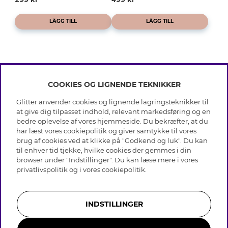
LÄGG TILL
LÄGG TILL
COOKIES OG LIGNENDE TEKNIKKER
INFO
Glitter anvender cookies og lignende lagringsteknikker til
Betingelser
at give dig tilpasset indhold, relevant markedsføring og en
OM GLITTER
Databeskyttelsespolitik
bedre oplevelse af vores hjemmeside. Du bekræfter, at du
Cookies
har læst vores cookiepolitik og giver samtykke til vores
Black Friday
Medlemsbetingelser
brug af cookies ved at klikke på "Godkend og luk". Du kan
HJÆLP
Vores butikker
til enhver tid tjekke, hvilke cookies der gemmes i din
Job hos Glitter
Brands
browser under "Indstillinger". Du kan læse mere i vores
Ofte stillede spørsmål
Tilbagekaldelse
Virksomhedens historie
privatlivspolitik
og i vores
cookiepolitik
.
Kundeservice
Gavekortsaldo
Sustainability
Returnering & Fortryd køb
Whistleblowing
Plejeråd ægte sølv
Bliv medlem
Presse & Samarbejde
INDSTILLINGER
Plejeråd skindhandsker
Størrelsesguide til ringe