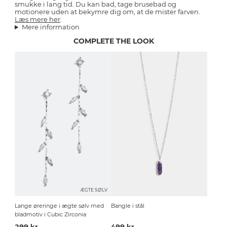
smukke i lang tid. Du kan bad, tage brusebad og
motionere uden at bekymre dig om, at de mister farven.
Læs mere her
.
Mere information
COMPLETE THE LOOK
ÆGTE SØLV
Lange øreringe i ægte sølv med
Bangle i stål
bladmotiv i Cubic Zirconia
299 kr
499 kr