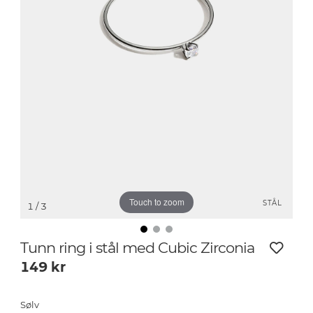
Touch to zoom
STÅL
1
/ 3
Tunn ring i stål med Cubic Zirconia
149
kr
Sølv