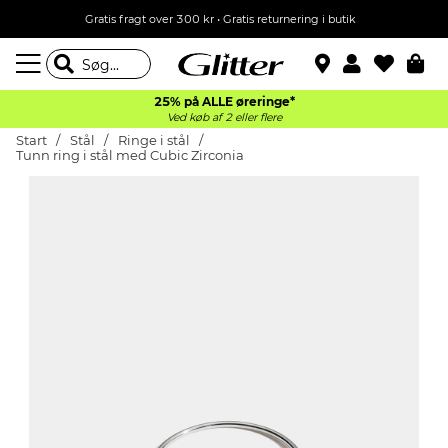
Gratis fragt over 300 kr • Gratis returnering i butik
25% på ALLE øreringe*
Ved køb af 2 eller flere
Start
Stål
Ringe i stål
Tunn ring i stål med Cubic Zirconia