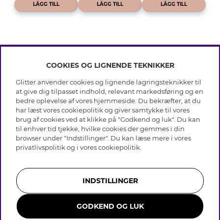
LÄGG TILL
LÄGG TILL
LÄGG TILL
COOKIES OG LIGNENDE TEKNIKKER
INFO
Glitter anvender cookies og lignende lagringsteknikker til
Betingelser
at give dig tilpasset indhold, relevant markedsføring og en
OM GLITTER
Databeskyttelsespolitik
bedre oplevelse af vores hjemmeside. Du bekræfter, at du
Cookies
har læst vores cookiepolitik og giver samtykke til vores
Black Friday
Medlemsbetingelser
brug af cookies ved at klikke på "Godkend og luk". Du kan
HJÆLP
Vores butikker
til enhver tid tjekke, hvilke cookies der gemmes i din
Job hos Glitter
Brands
browser under "Indstillinger". Du kan læse mere i vores
Ofte stillede spørsmål
Tilbagekaldelse
Virksomhedens historie
privatlivspolitik
og i vores
cookiepolitik
.
Kundeservice
Gavekortsaldo
Sustainability
Returnering & Fortryd køb
Whistleblowing
Plejeråd ægte sølv
Bliv medlem
Presse & Samarbejde
INDSTILLINGER
Plejeråd skindhandsker
Størrelsesguide til ringe
GODKEND OG LUK
Smykker i rustfrit stål