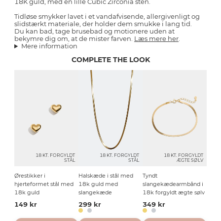
18K guld, med en lille Cubic Zirconia sten.
Tidløse smykker lavet i et vandafvisende, allergivenligt og
slidstærkt materiale, der holder dem smukke i lang tid.
Du kan bad, tage brusebad og motionere uden at
bekymre dig om, at de mister farven.
Læs mere her
.
Mere information
COMPLETE THE LOOK
18 KT. FORGYLDT
18 KT. FORGYLDT
18 KT. FORGYLDT
STÅL
STÅL
ÆGTE SØLV
Ørestikker i
Halskæde i stål med
Tyndt
hjerteformet stål med
18k guld med
slangekædearmbånd i
18k guld
slangekæde
18k forgyldt ægte sølv
149 kr
299 kr
349 kr