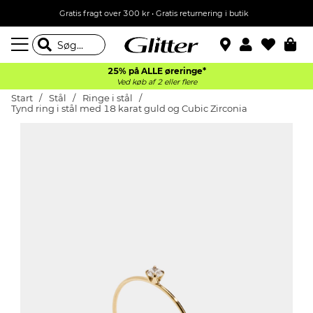
Gratis fragt over 300 kr • Gratis returnering i butik
25% på ALLE øreringe*
Ved køb af 2 eller flere
Start
Stål
Ringe i stål
Tynd ring i stål med 18 karat guld og Cubic Zirconia