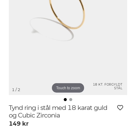
18 KT. FORGYLDT
Touch to zoom
STÅL
1
/ 2
Tynd ring i stål med 18 karat guld
og Cubic Zirconia
149
kr