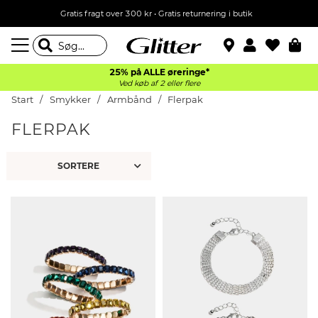
Gratis fragt over 300 kr • Gratis returnering i butik
25% på ALLE øreringe*
Ved køb af 2 eller flere
Start
Smykker
Armbånd
Flerpak
FLERPAK