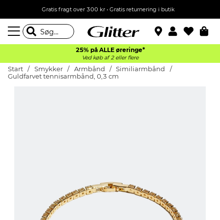
Gratis fragt over 300 kr • Gratis returnering i butik
25% på ALLE øreringe*
Ved køb af 2 eller flere
Start
Smykker
Armbånd
Similiarmbånd
Guldfarvet tennisarmbånd, 0,3 cm