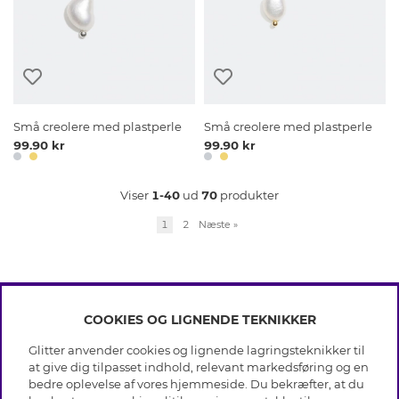
Små creolere med plastperle
Små creolere med plastperle
99.90 kr
99.90 kr
Viser
1-40
ud
70
produkter
1
2
Næste
»
COOKIES OG LIGNENDE TEKNIKKER
INFO
Glitter anvender cookies og lignende lagringsteknikker til
Betingelser
at give dig tilpasset indhold, relevant markedsføring og en
OM GLITTER
Databeskyttelsespolitik
bedre oplevelse af vores hjemmeside. Du bekræfter, at du
Cookies