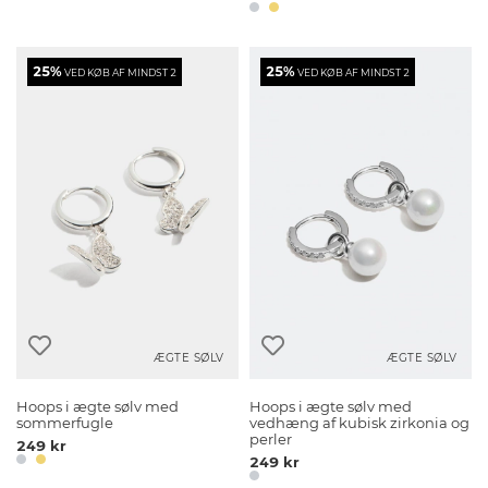
25%
25%
VED KØB AF MINDST 2
VED KØB AF MINDST 2
ÆGTE SØLV
ÆGTE SØLV
Hoops i ægte sølv med
Hoops i ægte sølv med
sommerfugle
vedhæng af kubisk zirkonia og
perler
249 kr
249 kr