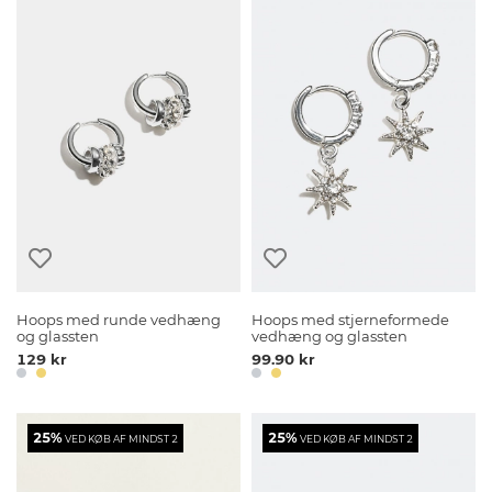
Hoops med runde vedhæng
Hoops med stjerneformede
og glassten
vedhæng og glassten
129 kr
99.90 kr
25%
25%
VED KØB AF MINDST 2
VED KØB AF MINDST 2