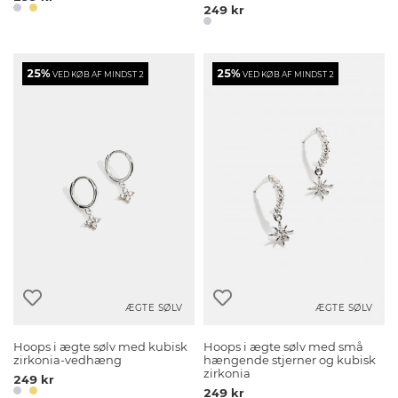
249 kr
25%
25%
VED KØB AF MINDST 2
VED KØB AF MINDST 2
ÆGTE SØLV
ÆGTE SØLV
Hoops i ægte sølv med kubisk
Hoops i ægte sølv med små
zirkonia-vedhæng
hængende stjerner og kubisk
zirkonia
249 kr
249 kr