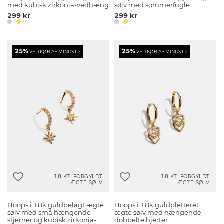
med kubisk zirkonia-vedhæng
sølv med sommerfugle
299 kr
299 kr
25%
25%
VED KØB AF MINDST 2
VED KØB AF MINDST 2
18 KT. FORGYLDT
18 KT. FORGYLDT
ÆGTE SØLV
ÆGTE SØLV
Hoops i 18k guldbelagt ægte
Hoops i 18k guldpletteret
sølv med små hængende
ægte sølv med hængende
stjerner og kubisk zirkonia-
dobbelte hjerter