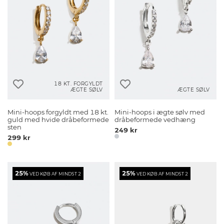
18 KT. FORGYLDT
ÆGTE SØLV
ÆGTE SØLV
Mini-hoops forgyldt med 18 kt.
Mini-hoops i ægte sølv med
guld med hvide dråbeformede
dråbeformede vedhæng
sten
249 kr
299 kr
25%
25%
VED KØB AF MINDST 2
VED KØB AF MINDST 2