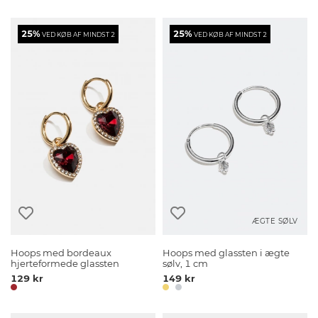
25%
25%
VED KØB AF MINDST 2
VED KØB AF MINDST 2
ÆGTE SØLV
Hoops med bordeaux
Hoops med glassten i ægte
hjerteformede glassten
sølv, 1 cm
129 kr
149 kr