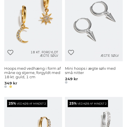
18 KT. FORGYLDT
ÆGTE SØLV
ÆGTE SØLV
Hoops med vedhæng i form af
Mini hoops i ægte sølv med
måne og stjerne, forgyldt med
små nitter
18 kt. guld, 1 cm
249 kr
349 kr
25%
25%
VED KØB AF MINDST 2
VED KØB AF MINDST 2