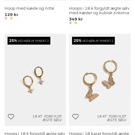
Hoop med kæde og nitte
Hoops i 18 k forgyldt ægte sølv
med kæder og kubisk zirkonia
129 kr
349 kr
25%
25%
VED KØB AF MINDST 2
VED KØB AF MINDST 2
18 KT. FORGYLDT
18 KT. FORGYLDT
ÆGTE SØLV
ÆGTE SØLV
Hoops i 18 k forgyldt ægte sølv
Hoops i 18 karat forgyldt ægte