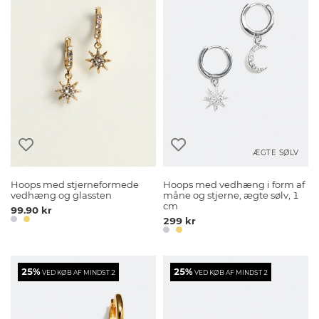
ÆGTE SØLV
Hoops med stjerneformede
Hoops med vedhæng i form af
vedhæng og glassten
måne og stjerne, ægte sølv, 1
cm
99.90 kr
299 kr
25%
25%
VED KØB AF MINDST 2
VED KØB AF MINDST 2