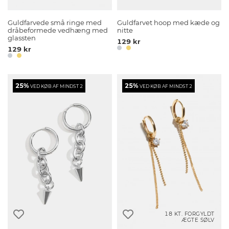
Guldfarvede små ringe med
Guldfarvet hoop med kæde og
dråbeformede vedhæng med
nitte
glassten
129 kr
129 kr
25%
25%
VED KØB AF MINDST 2
VED KØB AF MINDST 2
18 KT. FORGYLDT
ÆGTE SØLV