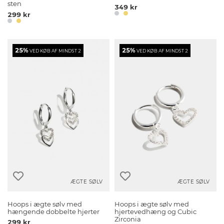
sten
349 kr
299 kr
25%
25%
VED KØB AF MINDST 2
VED KØB AF MINDST 2
ÆGTE SØLV
ÆGTE SØLV
Hoops i ægte sølv med
Hoops i ægte sølv med
hængende dobbelte hjerter
hjertevedhæng og Cubic
Zirconia
299 kr