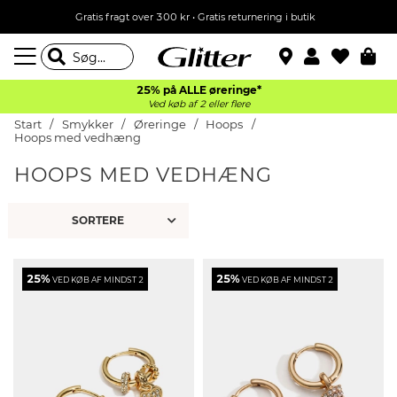
Gratis fragt over 300 kr • Gratis returnering i butik
25% på ALLE øreringe*
Ved køb af 2 eller flere
Start
Smykker
Øreringe
Hoops
Hoops med vedhæng
HOOPS MED VEDHÆNG
25%
25%
VED KØB AF MINDST 2
VED KØB AF MINDST 2