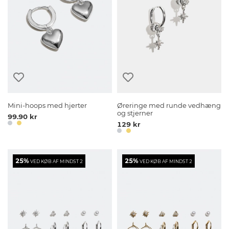
Mini-hoops med hjerter
Øreringe med runde vedhæng
og stjerner
99.90 kr
129 kr
25%
25%
VED KØB AF MINDST 2
VED KØB AF MINDST 2