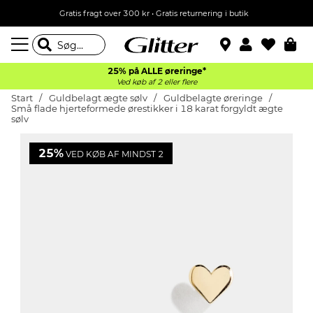
Gratis fragt over 300 kr • Gratis returnering i butik
25% på ALLE øreringe*
Ved køb af 2 eller flere
Start
Guldbelagt ægte sølv
Guldbelagte øreringe
Små flade hjerteformede ørestikker i 18 karat forgyldt ægte
sølv
25%
VED KØB AF MINDST 2