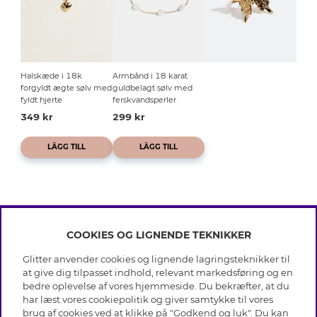
Halskæde i 18k
Armbånd i 18 karat
forgyldt ægte sølv med
guldbelagt sølv med
fyldt hjerte
ferskvandsperler
349 kr
299 kr
LÄGG TILL
LÄGG TILL
COOKIES OG LIGNENDE TEKNIKKER
INFO
Glitter anvender cookies og lignende lagringsteknikker til
Betingelser
at give dig tilpasset indhold, relevant markedsføring og en
OM GLITTER
Databeskyttelsespolitik
bedre oplevelse af vores hjemmeside. Du bekræfter, at du
Cookies
har læst vores cookiepolitik og giver samtykke til vores
Black Friday
Medlemsbetingelser
brug af cookies ved at klikke på "Godkend og luk". Du kan
HJÆLP