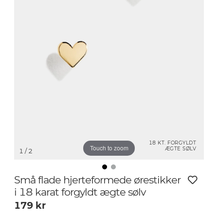
18 KT. FORGYLDT
Touch to zoom
ÆGTE SØLV
1
/ 2
Små flade hjerteformede ørestikker
i 18 karat forgyldt ægte sølv
179
kr